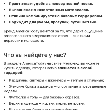
Практична и удобна в повседневной носке.
Выполнена из качественных материалов.
Отлично комбинируется с базовым гардеробом.
Подходит для учёбы, прогулок, путешествий.
Бренд AmericaToday ценится за то, что дарит ощущение
расслабленного американского стиля — с нотками
дерзости и молодости.
Что вы найдёте у нас?
В разделе AmericaToday на сайте Мегахенд вы можете
купить одежду, которая легко
впишется
в
любой
гардероб:
Кардиганы, свитеры и джемперы — тёплые и стильные;
Женские брюки и джинсы — спортивные и повседневные
модели;
Футболки и топы — для базовых образов;
Верхняя одежда — куртки, парки, ветровки;
Шорты — удобные и актуальные фасоны.