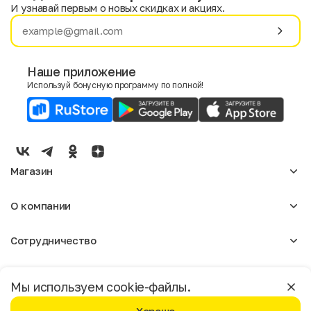
И узнавай первым о новых скидках и акциях.
Имя
Фамилия
Наше приложение
Используй бонусную программу по полной!
E-mail
Пол
Мужской
Женский
Магазин
Согласие на получение чеков по электронной почте
Женское
О компании
Мужское
Аксессуары
О нас
Детское
Сотрудничество
Отзывы
Блог
Оптовикам
Вакансии
Помощь
Москва
Арендодателям
Магазины
Мы используем cookie-файлы.
Реклама
Доставка и оплата
Бонусная программа
Условия пользования
Политика конфиденциальности