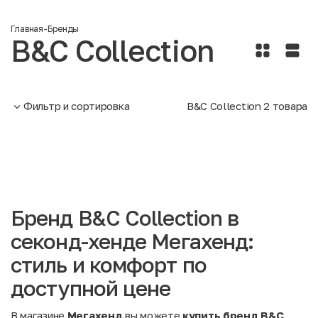
Главная
-
Бренды
B&C Collection
Фильтр и сортировка
B&C Collection
2
товара
Бренд B&C Collection в
секонд-хенде Мегахенд:
стиль и комфорт по
доступной цене
В магазине
Мегахенд
вы можете
купить бренд B&C