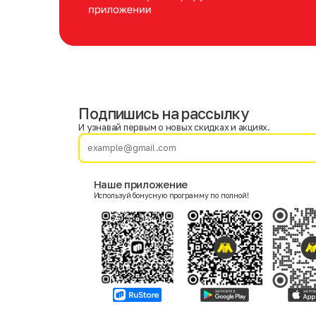
Подпишись на рассылку
Имя
Фамилия
И узнавай первым о новых скидках и акциях.
E-mail
Наше приложение
Используй бонусную программу по полной!
Пол
Мужской
Женский
Согласие на получение чеков по электронной почте